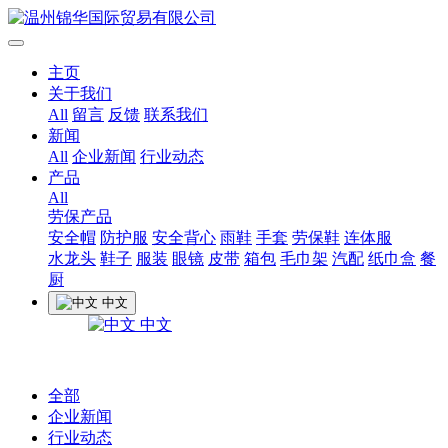
主页
关于我们
All
留言
反馈
联系我们
新闻
All
企业新闻
行业动态
产品
All
劳保产品
安全帽
防护服
安全背心
雨鞋
手套
劳保鞋
连体服
水龙头
鞋子
服装
眼镜
皮带
箱包
毛巾架
汽配
纸巾盒
餐
厨
中文
中文
全部
企业新闻
行业动态