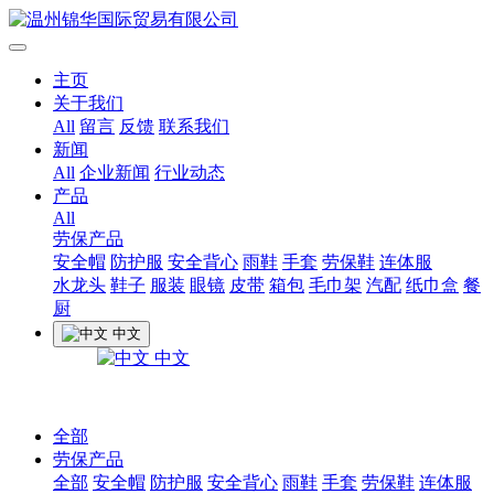
主页
关于我们
All
留言
反馈
联系我们
新闻
All
企业新闻
行业动态
产品
All
劳保产品
安全帽
防护服
安全背心
雨鞋
手套
劳保鞋
连体服
水龙头
鞋子
服装
眼镜
皮带
箱包
毛巾架
汽配
纸巾盒
餐
厨
中文
中文
全部
劳保产品
全部
安全帽
防护服
安全背心
雨鞋
手套
劳保鞋
连体服