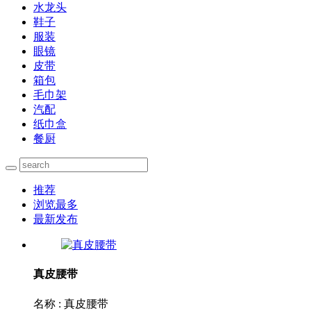
水龙头
鞋子
服装
眼镜
皮带
箱包
毛巾架
汽配
纸巾盒
餐厨
推荐
浏览最多
最新发布
真皮腰带
名称 : 真皮腰带