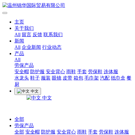
主页
关于我们
All
留言
反馈
联系我们
新闻
All
企业新闻
行业动态
产品
All
劳保产品
安全帽
防护服
安全背心
雨鞋
手套
劳保鞋
连体服
水龙头
鞋子
服装
眼镜
皮带
箱包
毛巾架
汽配
纸巾盒
餐
厨
中文
中文
全部
劳保产品
全部
安全帽
防护服
安全背心
雨鞋
手套
劳保鞋
连体服