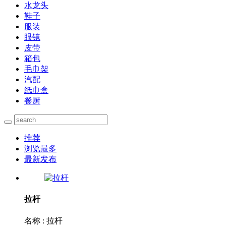
水龙头
鞋子
服装
眼镜
皮带
箱包
毛巾架
汽配
纸巾盒
餐厨
推荐
浏览最多
最新发布
拉杆
名称 : 拉杆