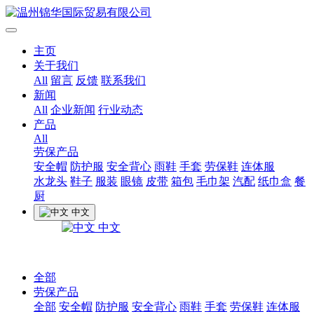
主页
关于我们
All
留言
反馈
联系我们
新闻
All
企业新闻
行业动态
产品
All
劳保产品
安全帽
防护服
安全背心
雨鞋
手套
劳保鞋
连体服
水龙头
鞋子
服装
眼镜
皮带
箱包
毛巾架
汽配
纸巾盒
餐
厨
中文
中文
全部
劳保产品
全部
安全帽
防护服
安全背心
雨鞋
手套
劳保鞋
连体服